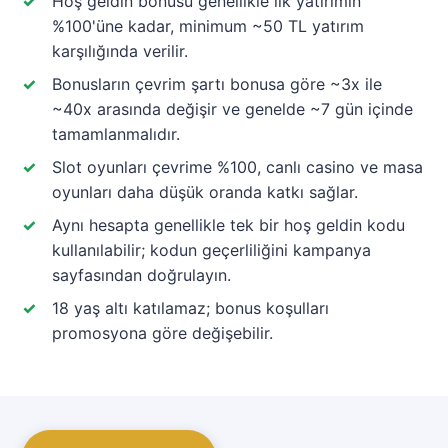
Hoş geldin bonusu genellikle ilk yatırımın
%100'üne kadar, minimum ~50 TL yatırım
karşılığında verilir.
Bonusların çevrim şartı bonusa göre ~3x ile
~40x arasında değişir ve genelde ~7 gün içinde
tamamlanmalıdır.
Slot oyunları çevrime %100, canlı casino ve masa
oyunları daha düşük oranda katkı sağlar.
Aynı hesapta genellikle tek bir hoş geldin kodu
kullanılabilir; kodun geçerliliğini kampanya
sayfasından doğrulayın.
18 yaş altı katılamaz; bonus koşulları
promosyona göre değişebilir.