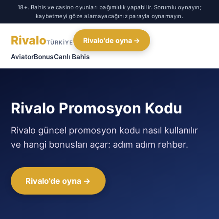
18+. Bahis ve casino oyunları bağımlılık yapabilir. Sorumlu oynayın;
kaybetmeyi göze alamayacağınız parayla oynamayın.
Rivalo
Rivalo'de oyna →
TÜRKIYE
Aviator
Bonus
Canlı Bahis
Rivalo Promosyon Kodu
Rivalo güncel promosyon kodu nasıl kullanılır
ve hangi bonusları açar: adım adım rehber.
Rivalo'de oyna →