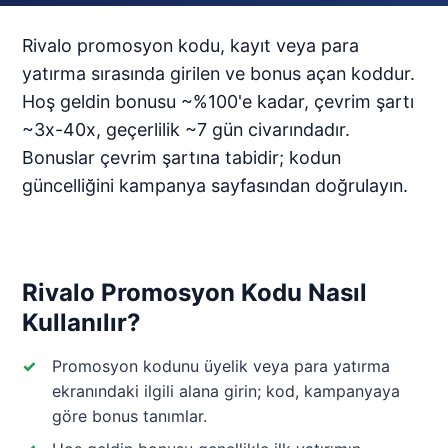
Rivalo promosyon kodu, kayıt veya para
yatırma sırasında girilen ve bonus açan koddur.
Hoş geldin bonusu ~%100'e kadar, çevrim şartı
~3x-40x, geçerlilik ~7 gün civarındadır.
Bonuslar çevrim şartına tabidir; kodun
güncelliğini kampanya sayfasından doğrulayın.
Rivalo Promosyon Kodu Nasıl
Kullanılır?
Promosyon kodunu üyelik veya para yatırma
ekranındaki ilgili alana girin; kod, kampanyaya
göre bonus tanımlar.